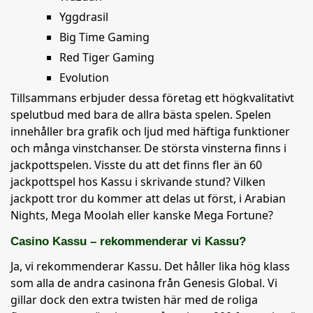
Yggdrasil
Big Time Gaming
Red Tiger Gaming
Evolution
Tillsammans erbjuder dessa företag ett högkvalitativt
spelutbud med bara de allra bästa spelen. Spelen
innehåller bra grafik och ljud med häftiga funktioner
och många vinstchanser. De största vinsterna finns i
jackpottspelen. Visste du att det finns fler än 60
jackpottspel hos Kassu i skrivande stund? Vilken
jackpott tror du kommer att delas ut först, i Arabian
Nights, Mega Moolah eller kanske Mega Fortune?
Casino Kassu – rekommenderar vi Kassu?
Ja, vi rekommenderar Kassu. Det håller lika hög klass
som alla de andra casinona från Genesis Global. Vi
gillar dock den extra twisten här med de roliga