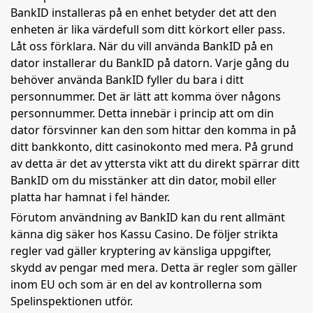
BankID installeras på en enhet betyder det att den
enheten är lika värdefull som ditt körkort eller pass.
Låt oss förklara. När du vill använda BankID på en
dator installerar du BankID på datorn. Varje gång du
behöver använda BankID fyller du bara i ditt
personnummer. Det är lätt att komma över någons
personnummer. Detta innebär i princip att om din
dator försvinner kan den som hittar den komma in på
ditt bankkonto, ditt casinokonto med mera. På grund
av detta är det av yttersta vikt att du direkt spärrar ditt
BankID om du misstänker att din dator, mobil eller
platta har hamnat i fel händer.
Förutom användning av BankID kan du rent allmänt
känna dig säker hos Kassu Casino. De följer strikta
regler vad gäller kryptering av känsliga uppgifter,
skydd av pengar med mera. Detta är regler som gäller
inom EU och som är en del av kontrollerna som
Spelinspektionen utför.