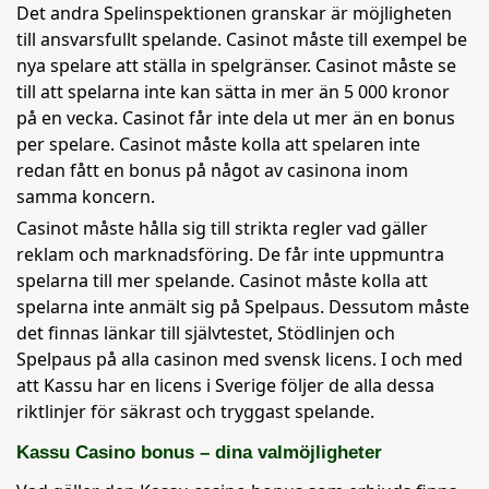
Det andra Spelinspektionen granskar är möjligheten
till ansvarsfullt spelande. Casinot måste till exempel be
nya spelare att ställa in spelgränser. Casinot måste se
till att spelarna inte kan sätta in mer än 5 000 kronor
på en vecka. Casinot får inte dela ut mer än en bonus
per spelare. Casinot måste kolla att spelaren inte
redan fått en bonus på något av casinona inom
samma koncern.
Casinot måste hålla sig till strikta regler vad gäller
reklam och marknadsföring. De får inte uppmuntra
spelarna till mer spelande. Casinot måste kolla att
spelarna inte anmält sig på Spelpaus. Dessutom måste
det finnas länkar till självtestet, Stödlinjen och
Spelpaus på alla casinon med svensk licens. I och med
att Kassu har en licens i Sverige följer de alla dessa
riktlinjer för säkrast och tryggast spelande.
Kassu Casino bonus – dina valmöjligheter